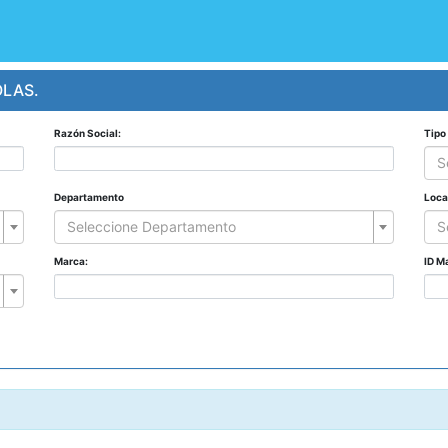
OLAS.
Razón Social:
Tipo
S
Departamento
Loca
Seleccione Departamento
S
Marca:
ID M