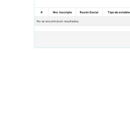
#
Nro. Inscripto
Razón Social
Tipo de estable
No se encontraron resultados.